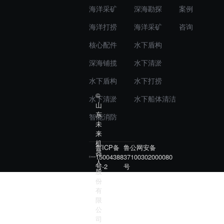
海洋采矿
深海勘探
案例
海洋打捞
海洋采矿
咨询
核心配件
水下盾构
深海铺揽
水下清淤
水下盾构
水下打捞
©
水下清淤
水下船体清洁
山
东
智能消防
未
来
机
鲁ICP备
鲁公网安备
器
15004388
37100302000080
人
号-2
号
股
份
有
限
公
司