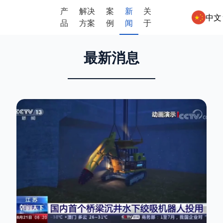
产
解决
案
新
关
中文
品
方案
例
闻
于
最新消息