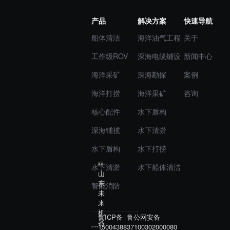
产品
解决方案
快速导航
船体清洁
海洋油气工程
关于
工作级ROV
深海电缆铺设
新闻中心
海洋采矿
深海勘探
案例
海洋打捞
海洋采矿
咨询
核心配件
水下盾构
深海铺揽
水下清淤
水下盾构
水下打捞
©
水下清淤
水下船体清洁
山
东
智能消防
未
来
机
鲁ICP备
鲁公网安备
器
15004388
37100302000080