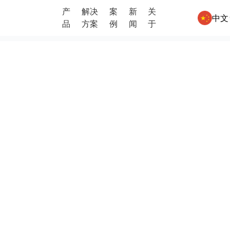
产
解决
案
新
关
中文
品
方案
例
闻
于