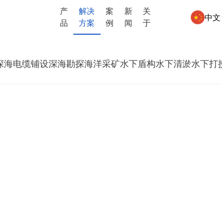
产
解决
案
新
关
中文
品
方案
例
闻
于
深海电缆铺设
深海勘探
海洋采矿
水下盾构
水下清淤
水下打