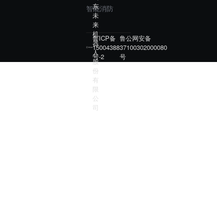
东
智能消防
未
来
机
鲁ICP备
鲁公网安备
器
15004388
37100302000080
人
号-2
号
股
份
有
限
公
司