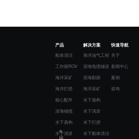
产品
解决方案
快速导航
船体清洁
海洋油气工程
关于
工作级ROV
深海电缆铺设
新闻中心
海洋采矿
深海勘探
案例
海洋打捞
海洋采矿
咨询
核心配件
水下盾构
深海铺揽
水下清淤
水下盾构
水下打捞
©
水下清淤
水下船体清洁
山