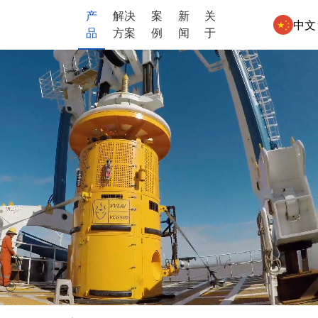
产
解决
案
新
关
中文
品
方案
例
闻
于