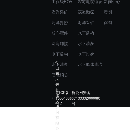
工作级ROV
深海电缆铺设
新闻中心
海洋采矿
深海勘探
案例
海洋打捞
海洋采矿
咨询
核心配件
水下盾构
深海铺揽
水下清淤
水下盾构
水下打捞
©
水下清淤
水下船体清洁
山
东
智能消防
未
来
机
鲁ICP备
鲁公网安备
器
15004388
37100302000080
人
号-2
号
股
份
有
限
公