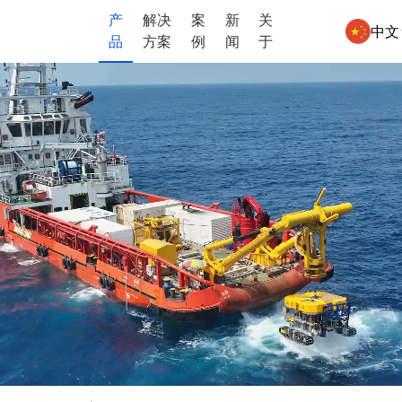
产
解决
案
新
关
中文
品
方案
例
闻
于