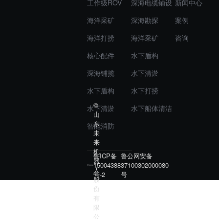
工作级ROV
深海电缆铺设
新闻中心
海洋采矿
深海勘探
案例
海洋打捞
海洋采矿
咨询
核心配件
水下盾构
深海铺揽
水下清淤
水下盾构
水下打捞
©
水下清淤
水下船体清洁
山
东
智能消防
未
来
机
鲁ICP备
鲁公网安备
器
15004388
37100302000080
人
号-2
号
股
份
有
限
公