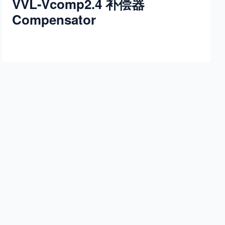
VVL-Vcomp2.4 补偿器
Compensator