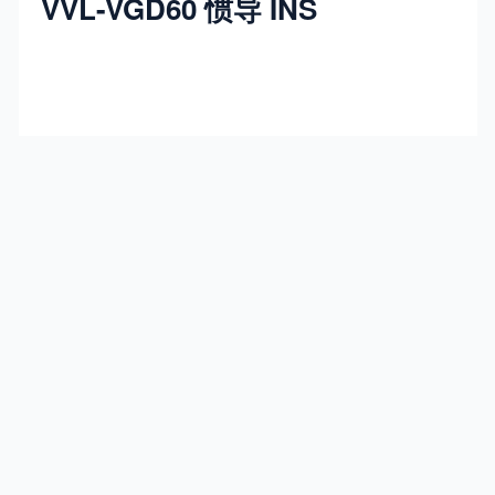
VVL-VGD60 惯导 INS