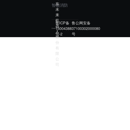
东
智能消防
未
来
机
鲁ICP备
鲁公网安备
器
15004388
37100302000080
人
号-2
号
股
份
有
限
公
司