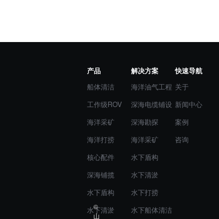
产品
解决方案
快速导航
船体清洁
海洋油气工程
关于
工作级ROV
深海电缆铺设
新闻中心
海洋采矿
深海勘探
案例
海洋打捞
海洋采矿
咨询
核心配件
水下盾构
深海铺揽
水下清淤
水下盾构
水下打捞
©
水下清淤
水下船体清洁
山