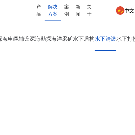
产
解决
案
新
关
中文
品
方案
例
闻
于
深海电缆铺设
深海勘探
海洋采矿
水下盾构
水下清淤
水下打